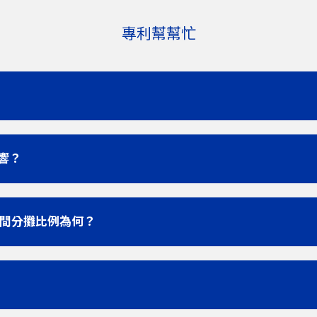
專利幫幫忙
響？
方間分攤比例為何？